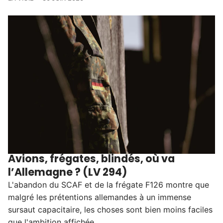
Avions, frégates, blindés, où va
l’Allemagne ? (LV 294)
L'abandon du SCAF et de la frégate F126 montre que
malgré les prétentions allemandes à un immense
sursaut capacitaire, les choses sont bien moins faciles
que l'ambition affichée.