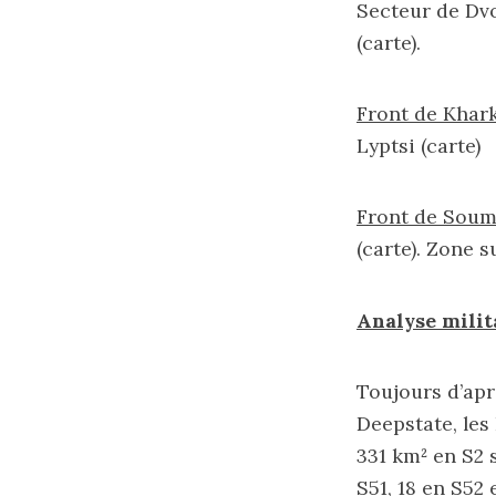
Secteur de Dvo
(
carte
).
Front de Khark
Lyptsi (
carte
)
Front de Sou
(
carte
). Zone 
Analyse milit
Toujours d’apr
Deepstate, les
331 km² en S2 s
S51, 18 en S52 