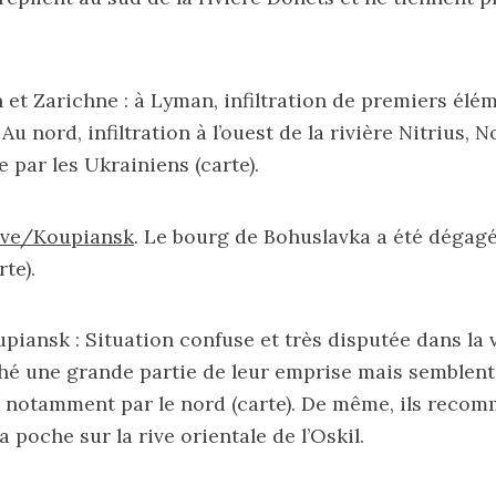
et Zarichne : à Lyman, infiltration de premiers élé
e. Au nord, infiltration à l’ouest de la rivière Nitrius, 
e par les Ukrainiens (
carte
).
ove/Koupiansk
. Le bourg de Bohuslavka a été dégagé
rte
).
piansk : Situation confuse et très disputée dans la v
hé une grande partie de leur emprise mais semblent
, notamment par le nord (
carte
). De même, ils recom
 poche sur la rive orientale de l’Oskil.