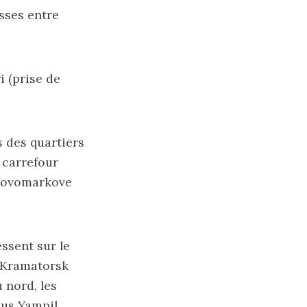
usses entre
i (prise de
s des quartiers
 carrefour
 Novomarkove
ssent sur le
à Kramatorsk
u nord, les
lus Yampil