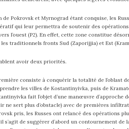
 de Pokrovsk et Myrnograd étant conquise, les Russ
ratif qui leur permettra de soutenir des opérations 
 vers l’ouest (P2). En effet, cette zone constitue déso
t les traditionnels fronts Sud (Zaporijjia) et Est (Kra
blent avoir deux priorités.
remière consiste à conquérir la totalité de l’oblast d
 prendre les villes de Kostantinyivka, puis de Kramat
tantinyivka fait l’objet d’une manœuvre d’approche dep
ir ne sert plus d’obstacle) avec de premières infiltra
rovsk pris, les Russes ont relancé des opérations plus
 il s’agit de suggérer d’abord un contournement de la