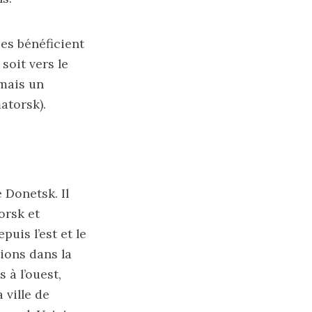
es bénéficient
soit vers le
rmais un
matorsk).
e Donetsk. Il
orsk et
uis l’est et le
tions dans la
 à l’ouest,
 ville de