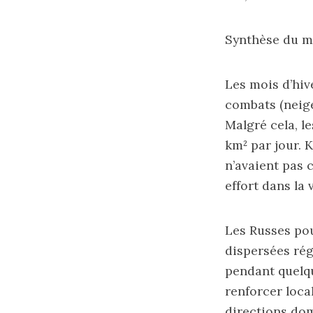
Synthèse du 
Les mois d’hiv
combats (neige
Malgré cela, l
km² par jour. 
n’avaient pas c
effort dans la v
Les Russes pour
dispersées rég
pendant quelqu
renforcer loca
directions dom