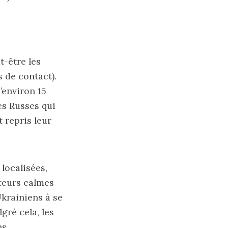
t-être les
 de contact).
’environ 15
es Russes qui
t repris leur
 localisées,
cteurs calmes
Ukrainiens à se
gré cela, les
s.