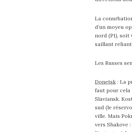
La conurbation
d’un moyeu opé
nord (P1), soit
saillant relian
Les Russes sem
Donetsk
: La p
faut pour cela
Slaviansk. Kos
sud (le réservo
ville. Mais Pok
vers Shakove :