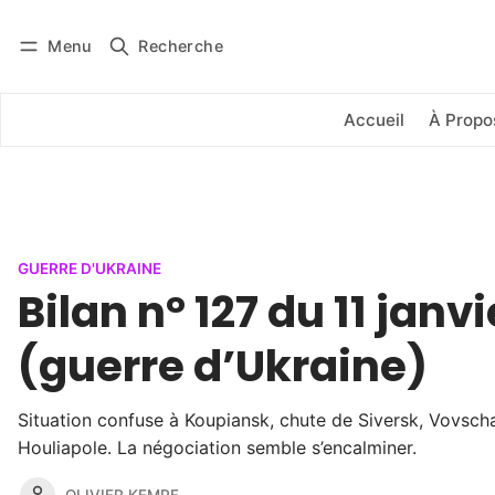
Menu
Recherche
Se connecter
S'abonner
Accueil
À Propo
GUERRE D'UKRAINE
Bilan n° 127 du 11 janv
(guerre d’Ukraine)
Situation confuse à Koupiansk, chute de Siversk, Vovsch
Houliapole. La négociation semble s’encalminer.
OLIVIER KEMPF