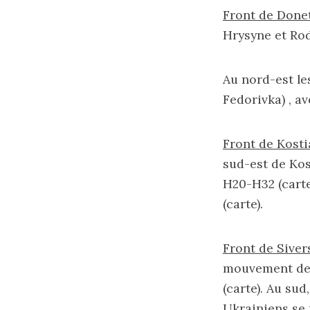
Front de Done
Hrysyne et Rod
Au nord-est les
Fedorivka) , a
Front de Kosti
sud-est de Kos
H20-H32 (
cart
(
carte
).
Front de Sive
mouvement de t
(
carte
). Au sud
Ukrainiens se 