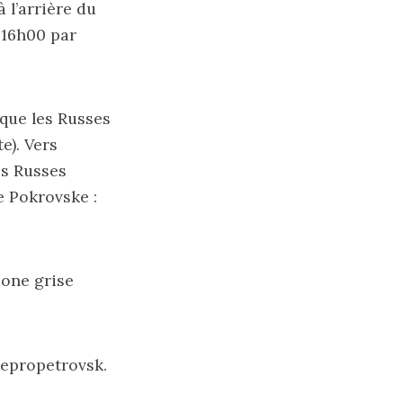
 l’arrière du
à 16h00 par
que les Russes
te
). Vers
es Russes
e Pokrovske :
zone grise
iepropetrovsk.