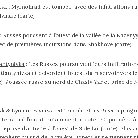
tsk
: Myrnohrad est tombée, avec des infiltrations r
ynske (
carte
).
 Russes poussent à l’ouest de la vallée de la Kazenyy
vec de premières incursions dans Shakhove (
carte
).
antynivka
: Les Russes poursuivent leurs infiltration
tiantynivka et débordent l’ouest du réservoir vers le
e
). Poussée russe au nord de Chasiv Yar et prise de
rsk & Lyman
: Siversk est tombée et les Russes progre
errain à l’ouest, notamment la cote 170 qui mène 
, reprise d’activité à l’ouest de Soledar (
carte
). Plus a
replient au sud de la rivière Donets et ne tiennent p