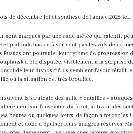
mois de décembre
ici
et synthèse de l’année 2025
ici
.
er sont marqués par une rude météo qui ralentit peu
 et plafonds bas ne favorisent pas les vols de drones
es Russes ont poursuivi leur rythme de progression d
Koupiansk a été disputée, visiblement à la surprise d
onsolidé leur dispositif. Ils semblent l’avoir rétabli e
ille où la situation est très brouillée.
suivent la stratégie des mille « entailles » attaques
ulièrement sur l’ensemble du front, activant des se
es heures ou quelques jours, de façon à forcer les 
lement et donc à épuiser leurs maigres réserves. Mal
inantes demeurent, avec quelques légères évolution