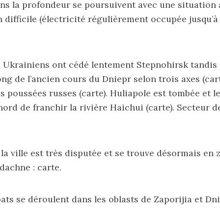
ns la profondeur se poursuivent avec une situation à
n difficile (électricité régulièrement occupée jusqu’
s Ukrainiens ont cédé lentement Stepnohirsk tandis 
 long de l’ancien cours du Dniepr selon trois axes (
car
es poussées russes (
carte
). Huliapole est tombée et l
nord de franchir la rivière Haichui (
carte
). Secteur d
 la ville est très disputée et se trouve désormais en 
Udachne :
carte
.
ts se déroulent dans les oblasts de Zaporijia et Dn