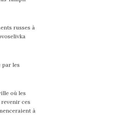
ments russes à
Novoselivka
 par les
ille où les
 revenir ces
menceraient à