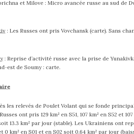
richna et Milove : Micro avancée russe au sud de 
iv
: Les Russes ont pris Vovchansk (
carte
). Sans ch
my
: Reprise d’activité russe avec la prise de Yunakiv
sud-est de Soumy :
carte
.
aire
ès les relevés de Poulet Volant qui se fonde princip
 Russes ont pris 129 km² en S51, 107 km² en S52 et 107
oit 13.3 km² par jour (stable). Les Ukrainiens ont re
et 0 km² en S01 et en S02 soit 0,64 km² par jour (baiss