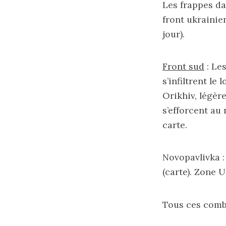
Les frappes da
front ukrainie
jour).
Front sud
: Le
s’infiltrent le
Orikhiv, légèr
s’efforcent au 
carte
.
Novopavlivka :
(
carte
). Zone 
Tous ces comba