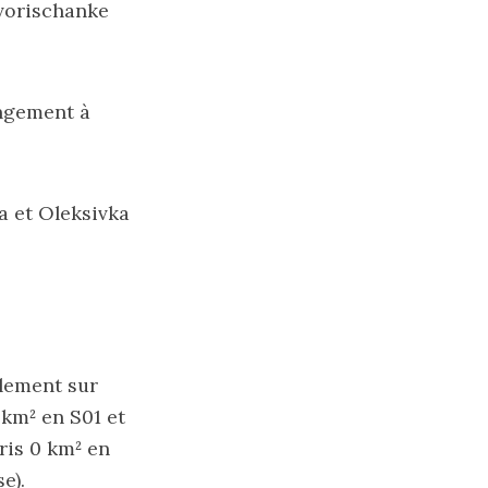
Dvorischanke
angement à
ka et Oleksivka
alement sur
 km² en S01 et
pris 0 km² en
e).