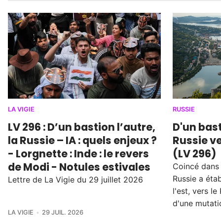
LA VIGIE
RUSSIE
LV 296 : D’un bastion l’autre,
D'un bast
la Russie – IA : quels enjeux ?
Russie ve
- Lorgnette : Inde : le revers
(LV 296)
de Modi - Notules estivales
Coincé dans l
Russie a éta
Lettre de La Vigie du 29 juillet 2026
l'est, vers 
d'une mutati
LA VIGIE
29 JUIL. 2026