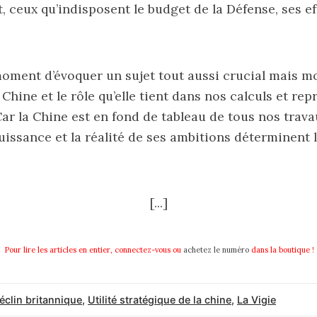
 ceux qu’indisposent le budget de la Défense, ses eff
moment d’évoquer un sujet tout aussi crucial mais m
 Chine et le rôle qu’elle tient dans nos calculs et re
ar la Chine est en fond de tableau de tous nos travau
uissance et la réalité de ses ambitions déterminent 
[...]
Pour lire les articles en entier, connectez-vous ou
achetez le
numéro
dans la boutique !
éclin britannique
,
Utilité stratégique de la chine
,
La Vigie