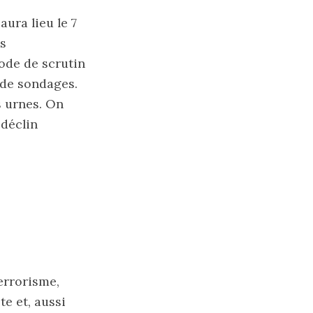
ura lieu le 7
es
mode de scrutin
 de sondages.
s urnes. On
 déclin
terrorisme,
te et, aussi