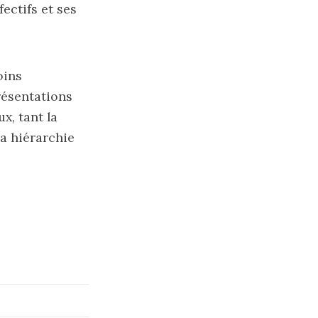
ectifs et ses
oins
présentations
x, tant la
la hiérarchie