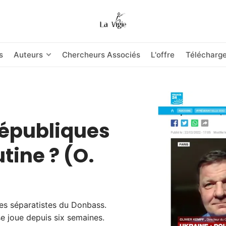
s
Auteurs
Chercheurs Associés
L'offre
Télécharg
républiques
tine ? (O.
ues séparatistes du Donbass.
e joue depuis six semaines.