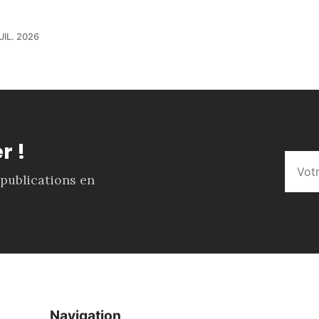
UIL. 2026
r !
 publications en
Navigation