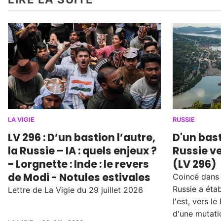
LA VIGIE
RUSSIE
LV 296 : D’un bastion l’autre,
D'un bast
la Russie – IA : quels enjeux ?
Russie ve
- Lorgnette : Inde : le revers
(LV 296)
de Modi - Notules estivales
Coincé dans l
Russie a éta
Lettre de La Vigie du 29 juillet 2026
l'est, vers 
d'une mutati