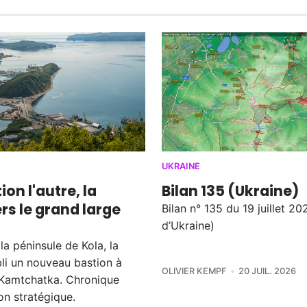
UKRAINE
ion l'autre, la
Bilan 135 (Ukraine)
rs le grand large
Bilan n° 135 du 19 juillet 20
d’Ukraine)
a péninsule de Kola, la
bli un nouveau bastion à
OLIVIER KEMPF
20 JUIL. 2026
le Kamtchatka. Chronique
on stratégique.