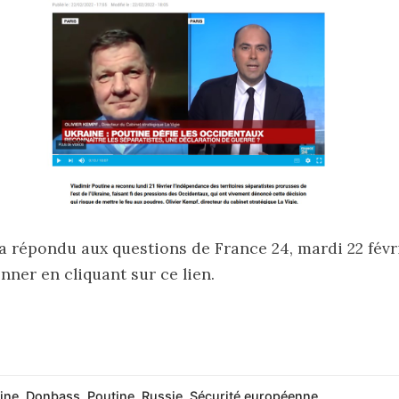
a répondu aux questions de France 24, mardi 22 févr
onner
en cliquant sur ce lien
.
ine
,
Donbass
,
Poutine
,
Russie
,
Sécurité européenne