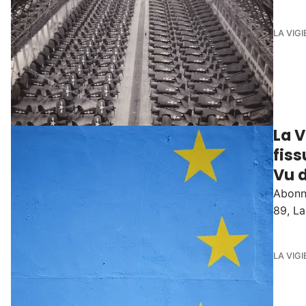
LA VIGI
La V
fiss
Vu d
Abonné
89, L
LA VIGI