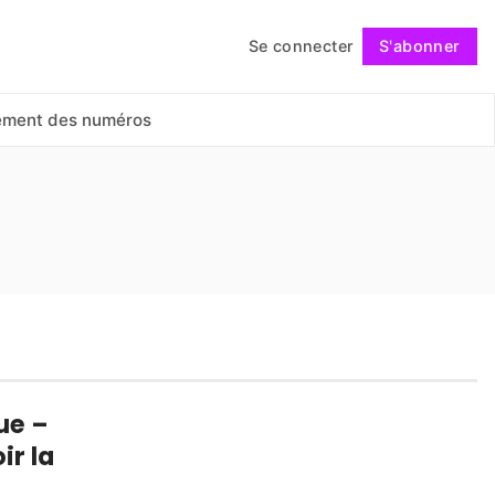
Se connecter
S'abonner
Suivre
ement des numéros
ue –
ir la