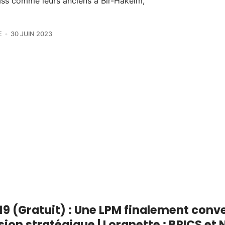
ss comme leurs anciens à Bir-Hakeim,
E
30 JUIN 2023
19 (Gratuit) : Une LPM finalement conv
lusion stratégique | Lorgnette : BRICS et