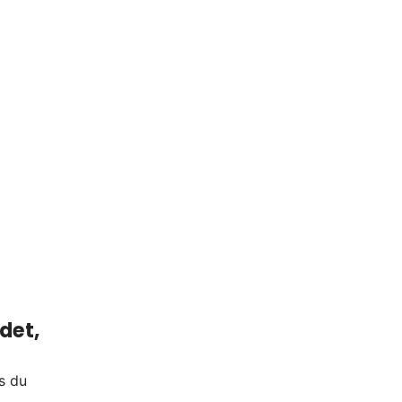
det,
s du