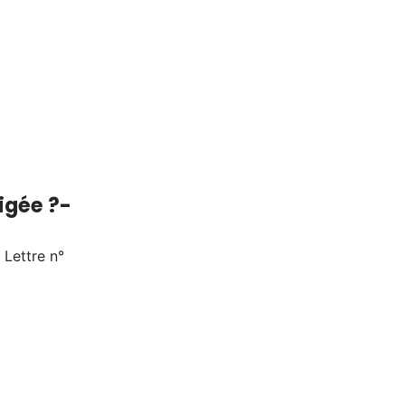
igée ?-
 Lettre n°