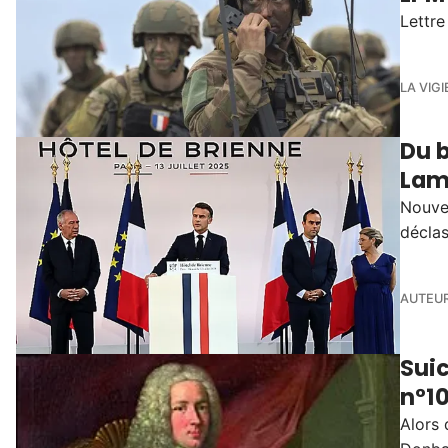
Lettre
LA VIGI
Du 
Lam
Nouvel
décla
AUTEUR
Suic
n°1
Alors 