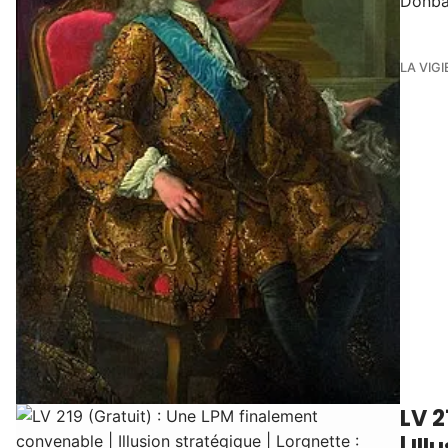
Donba
LA VIGI
LV 2
| Il