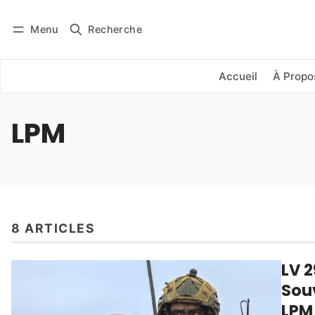
Menu
Recherche
Se connecter
S'abonner
Accueil
À Propo
LPM
8 ARTICLES
LV 
Souv
LPM