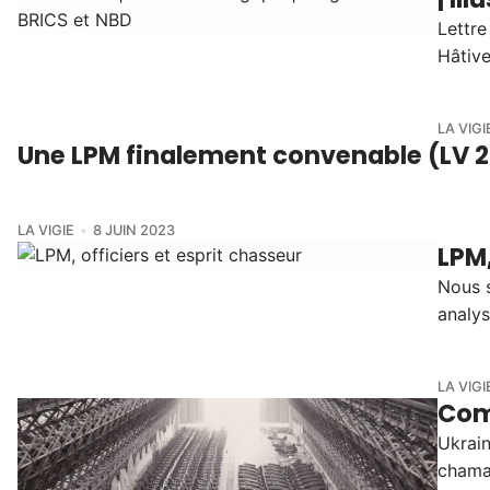
Lettre
Hâtive
LA VIGI
Une LPM finalement convenable (LV 2
LA VIGIE
8 JUIN 2023
LPM,
Nous s
analys
LA VIGI
Com
Ukrain
chamai