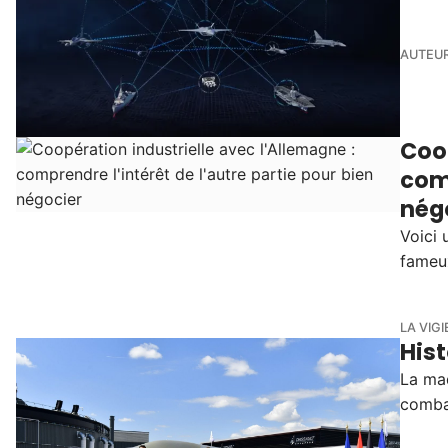
AUTEUR
Coop
comp
nég
Voici 
fameux
LA VIGI
Hist
La maq
combat