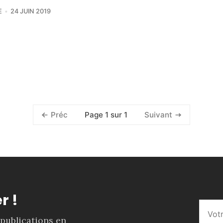
E
24 JUIN 2019
Page 1 sur 1
Préc
Suivant
r !
 publications en