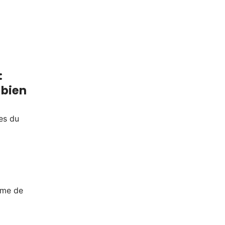
:
 bien
res du
ème de