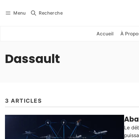
Menu
Recherche
Se connecter
S'abonner
Accueil
À Propo
Dassault
3 ARTICLES
Aba
Le déb
puissa