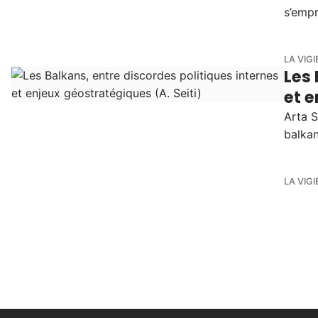
s’empr
LA VIGI
Les 
et e
Arta S
balkan
LA VIGI