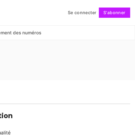
Se connecter
S'abonner
Suivre
ement des numéros
tion
alité