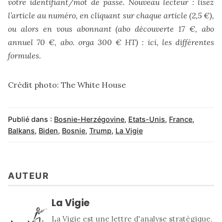
votre identifiant/mot de passe. Nouveau lecteur : lisez
l’article au numéro, en cliquant sur chaque article (2,5 €),
ou alors en vous abonnant (abo découverte 17 €, abo
annuel 70 €, abo. orga 300 € HT) :
ici, les différentes
formules
.
Crédit photo:
The White House
Publié dans :
Bosnie-Herzégovine
,
Etats-Unis
,
France
,
Balkans
,
Biden
,
Bosnie
,
Trump
,
La Vigie
AUTEUR
La Vigie
La Vigie est une lettre d'analyse stratégique,