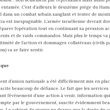
é entamée. C’est d’ailleurs le deuxième piège du Hama
al dans un combat urbain sanglant et tenter de montr
za est inexpugnable. L’armée israélienne devrait d
parer l’opération tout en continuant sa pression ac
ts et de raids commandos. Mais plus le temps va p
itimité de l’action et dommages collatéraux (civils p
ns) va se faire sentir.
ique
t d’union nationale a été difficilement mis en place
cite beaucoup de défiance. Le fait que les services
vant l’événement d’une action à venir, information qui
compte par le gouvernement, suscite évidemment be
ns. Le cabinet de guerre ne durera que la durée du co