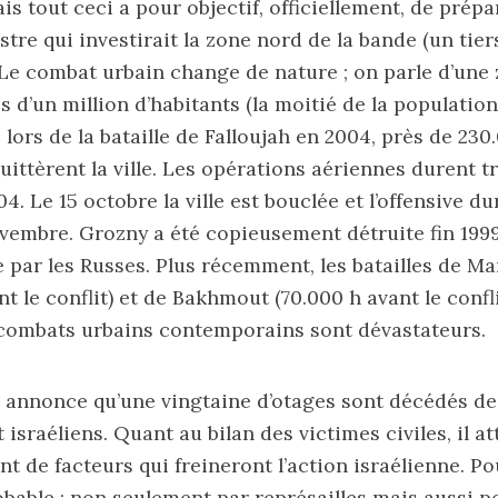
 tout ceci a pour objectif, officiellement, de prépa
stre qui investirait la zone nord de la bande (un tier
e combat urbain change de nature ; on parle d’une 
ès d’un million d’habitants (la moitié de la population 
lors de la bataille de Falloujah en 2004, près de 230
uittèrent la ville. Les opérations aériennes durent t
04. Le 15 octobre la ville est bouclée et l’offensive d
embre. Grozny a été copieusement détruite fin 1999 
le par les Russes. Plus récemment, les batailles de M
nt le conflit) et de Bakhmout (70.000 h avant le confl
 combats urbains contemporains sont dévastateurs.
 annonce qu’une vingtaine d’otages sont décédés de
sraéliens. Quant au bilan des victimes civiles, il at
t de facteurs qui freineront l’action israélienne. Po
robable : non seulement par représailles mais aussi p