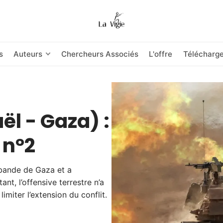
s
Auteurs
Chercheurs Associés
L'offre
Télécharg
ël - Gaza) :
 n°2
 bande de Gaza et a
t, l’offensive terrestre n’a
imiter l’extension du conflit.