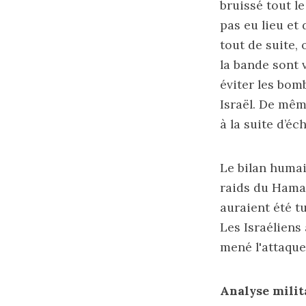
bruissé tout l
pas eu lieu et
tout de suite,
la bande sont 
éviter les bom
Israël. De mêm
à la suite d’éc
Le bilan humain
raids du Hamas
auraient été t
Les Israéliens
mené l'attaque
Analyse milit