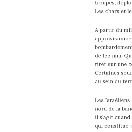
troupes, déplo
Les chars et le
A partir du mi
approvisionnem
bombardements 
de 155 mm. Quel
tirer sur une 
Certaines sou
au sein du terr
Les Israéliens
nord de la band
il s’agit quan
qui constitue,