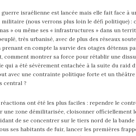
uerre israélienne est lancée mais elle fait face à un
 militaire (nous verrons plus loin le défi politique) 
mas » ou même ses « infrastructures » dans un terri
uplé, très urbanisé, avec de plus des réseaux sout
n prenant en compte la survie des otages détenus par
, comment montrer sa force pour rétablir une diss
e qui a été sévèrement entachée à la suite du raid 
out avec une contrainte politique forte et un théâtr
s central ?
réactions ont été les plus faciles : rependre le cont
ir une zone démilitarisée, cloisonner officiellement 
dant de se concentrer sur le tiers nord de la bande 
us ses habitants de fuir, lancer les premières frapp