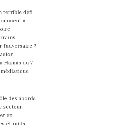
 terrible défi
: comment «
toire
errains
 l’adversaire ?
uasion
du Hamas du 7
e médiatique
rôle des abords
le secteur
et en
es et raids