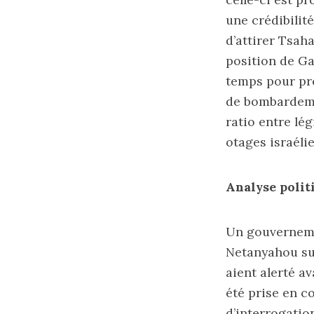
une crédibilit
d’attirer Tsah
position de Ga
temps pour pré
de bombardemen
ratio entre lég
otages israélie
Analyse polit
Un gouvernemen
Netanyahou sus
aient alerté a
été prise en 
d’interrogatio