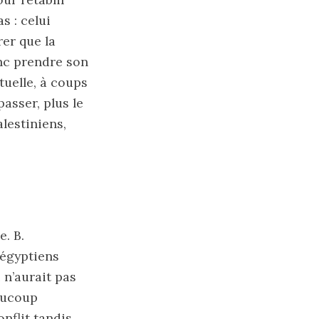
s : celui
er que la
onc prendre son
tuelle, à coups
asser, plus le
alestiniens,
. B.
 égyptiens
 n’aurait pas
aucoup
nflit tandis