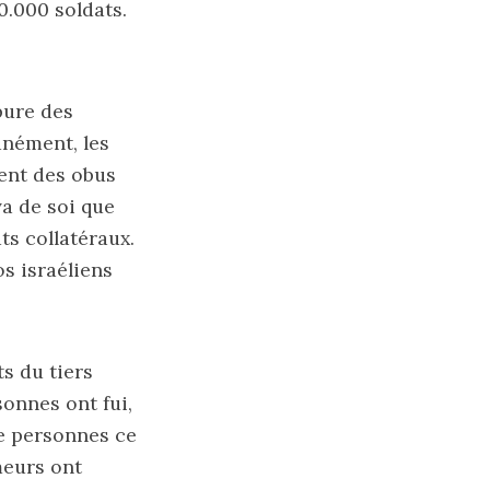
0.000 soldats.
pure des
anément, les
ment des obus
va de soi que
ts collatéraux.
s israéliens
s du tiers
sonnes ont fui,
de personnes ce
meurs ont