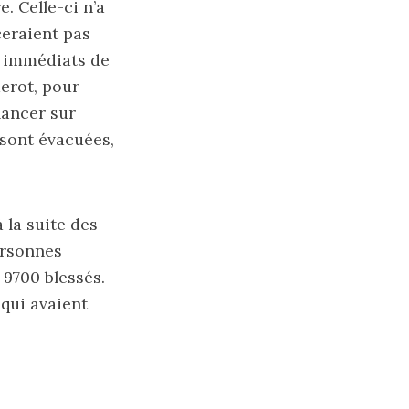
. Celle-ci n’a
ceraient pas
s immédiats de
derot, pour
lancer sur
 sont évacuées,
à la suite des
ersonnes
 9700 blessés.
 qui avaient