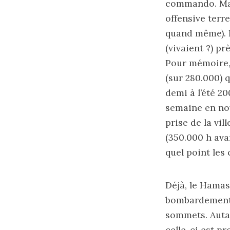
commando. Mais
offensive terre
quand même). L
(vivaient ?) pr
Pour mémoire, 
(sur 280.000) q
demi à l’été 20
semaine en nov
prise de la vil
(350.000 h ava
quel point les
Déjà, le Hamas
bombardement i
sommets. Autan
celle-ci est p