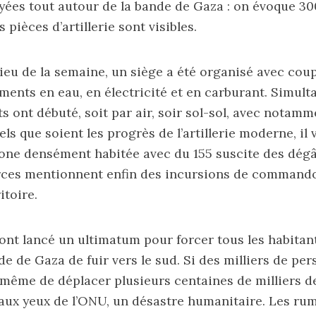
yées tout autour de la bande de Gaza : on évoque 30
s pièces d’artillerie sont visibles.
lieu de la semaine, un siège a été organisé avec cou
ents en eau, en électricité et en carburant. Simult
ont débuté, soit par air, soir sol-sol, avec notam
s que soient les progrès de l’artillerie moderne, il 
zone densément habitée avec du 155 suscite des dégâ
rces mentionnent enfin des incursions de commando
itoire.
 ont lancé un ultimatum pour forcer tous les habitant
e de Gaza de fuir vers le sud. Si des milliers de per
d même de déplacer plusieurs centaines de milliers 
 aux yeux de l’ONU, un désastre humanitaire. Les ru