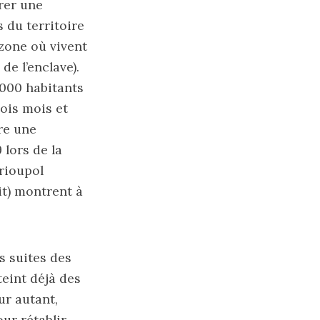
rer une
s du territoire
zone où vivent
de l’enclave).
.000 habitants
rois mois et
ure une
lors de la
arioupol
it) montrent à
s suites des
teint déjà des
ur autant,
our rétablir