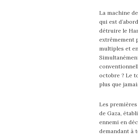
La machine de g
qui est d’abord
détruire le Ha
extrêmement pe
multiples et e
Simultanément
conventionnell
octobre ? Le t
plus que jamai
Les premières 
de Gaza, établ
ennemi en déci
demandant à to