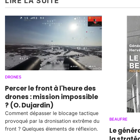
LIRE LA SUITE
DRONES
Percer le front à l'heure des
drones : mission impossible
? (O. Dujardin)
Comment dépasser le blocage tactique
BEAUFRE
provoqué par la dronisation extrême du
front ? Quelques élements de réflexion.
Le généra
la straté