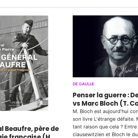
DE GAULLE
Penser la guerre : D
vs Marc Bloch (T. C
M. Bloch est aujourd'hui co
son livre L'étrange défaite. 
tant raison que cela ? Entre
l Beaufre, père de
clausewitzien et Bloch le d
gie française (H.