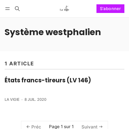
S'abonner
Suivre
Se connecter
S'abonner
Système westphalien
1 ARTICLE
États francs-tireurs (LV 146)
LA VIGIE
8 JUIL. 2020
Page 1 sur 1
Préc
Suivant