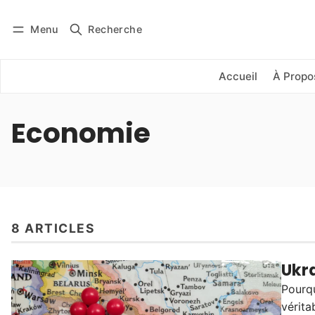
Menu
Recherche
Se connecter
S'abonner
Accueil
À Propo
Economie
8 ARTICLES
Ukra
Pourqu
vérita