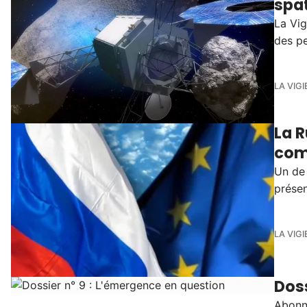
spat
La Vig
des pe
LA VIGI
La R
com
Un de 
présen
LA VIGI
Doss
Abonné