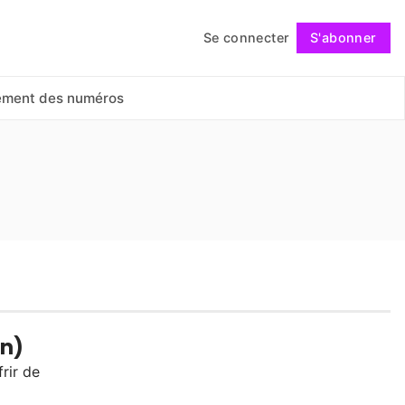
Se connecter
S'abonner
Suivre
ement des numéros
in)
frir de