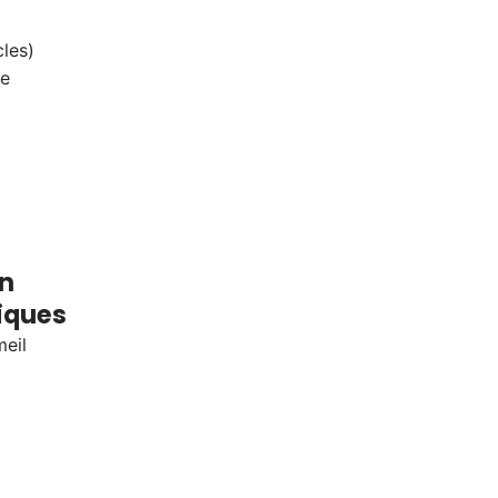
les)
ve
en
iques
meil