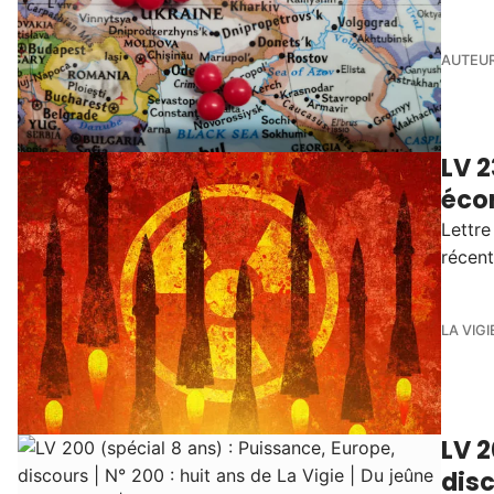
AUTEUR
LV 2
écon
Lettre
récent
LA VIGI
LV 2
disc