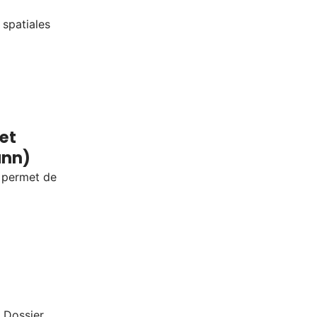
 spatiales
 et
ann)
s permet de
! Dossier