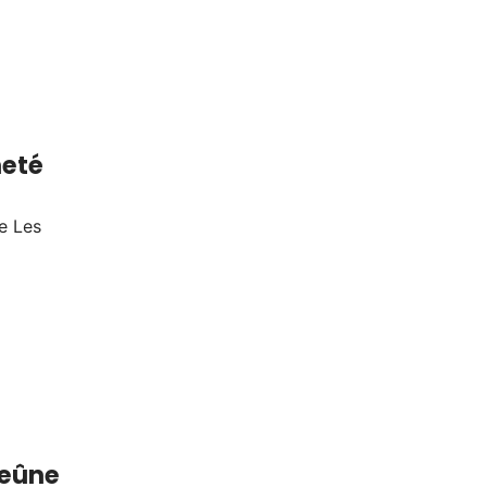
neté
e Les
 jeûne