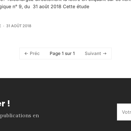
gique n° 9, du 31 août 2018 Cette étude
E
31 AOÛT 2018
Page 1 sur 1
Préc
Suivant
r !
 publications en