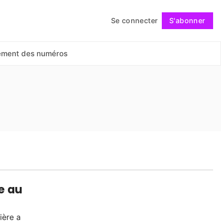
Se connecter
S'abonner
Suivre
ement des numéros
e au
ière a