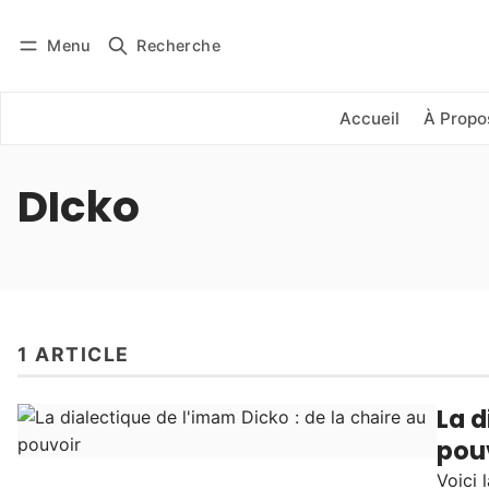
Menu
Recherche
Se connecter
S'abonner
Accueil
À Propo
DIcko
1 ARTICLE
La d
pou
Voici 