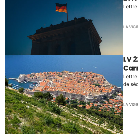
Lettre
LA VIGI
LV 2
Carr
Lettre
de séc
LA VIGI