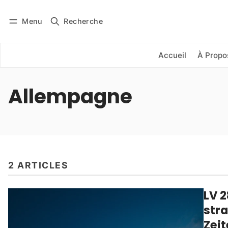
Menu
Recherche
Se connecter
S'abonner
Accueil
À Propo
Allempagne
2 ARTICLES
LV 2
stra
Zei