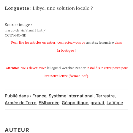
Lorgnette
: Libye, une solution locale ?
Source image
:
marcovdz
via
Visual Hunt
/
CC BY-NC-ND
Pour lire les articles en entier, connectez-vous ou
achetez le
numéro
dans
la boutique !
Attention, vous devez avoir
le logiciel Acrobat Reader
installé sur votre poste pour
lire notre lettre (format .pdf).
Publié dans :
France
,
Système international
,
Terrestre
,
Armée de Terre
,
EMbardée
,
Géopolitique
,
gratuit
,
La Vigie
AUTEUR