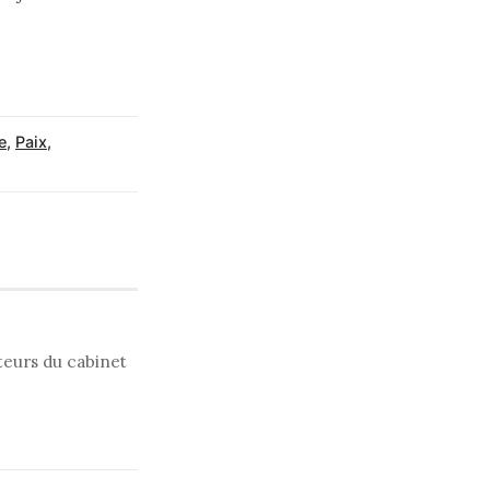
e
,
Paix
,
uteurs du cabinet