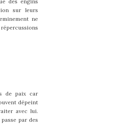
ue des engins
ion sur leurs
heminement ne
répercussions
és de paix car
souvent dépeint
aiter avec lui.
a passe par des