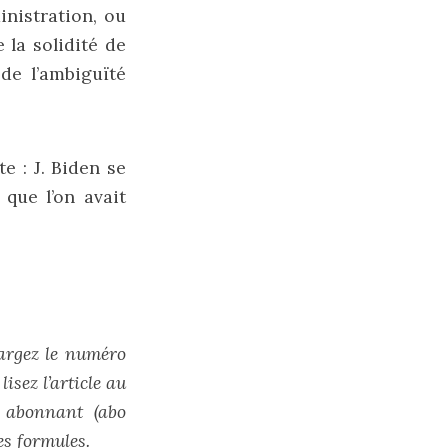
inistration, ou
 la solidité de
de l’ambiguïté
e : J. Biden se
 que l’on avait
hargez le numéro
isez l’article au
s abonnant (abo
tes formules
.