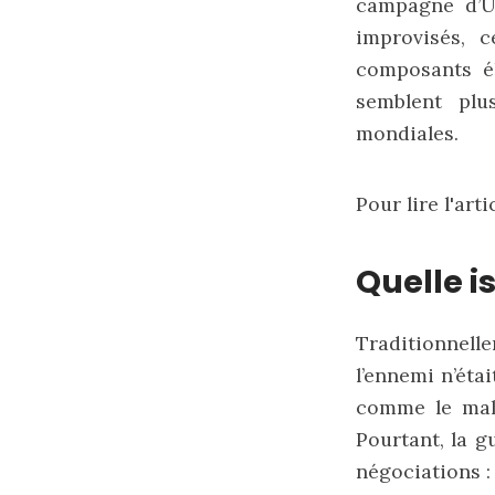
campagne d’U
improvisés, 
composants é
semblent plu
mondiales.
Pour lire l'arti
Quelle i
Traditionnell
l’ennemi n’éta
comme le mal q
Pourtant, la g
négociations : 