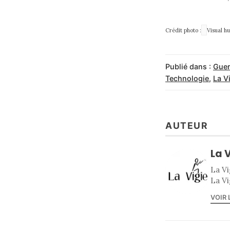
Crédit photo :
Visual hu
Publié dans :
Guer
Technologie
,
La V
AUTEUR
La 
La Vi
La Vi
VOIR 