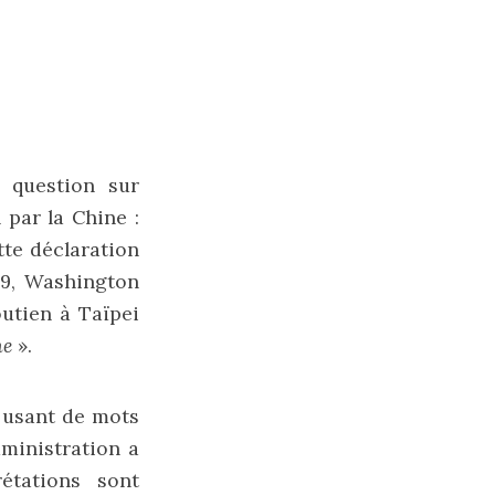
 question sur
 par la Chine :
ette déclaration
9, Washington
outien à Taïpei
ne
».
, usant de mots
dministration a
étations sont