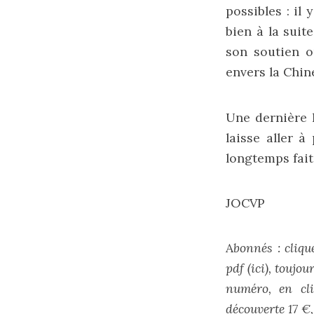
possibles : il
bien à la suit
son soutien o
envers la Chin
Une dernière h
laisse aller à
longtemps fait
JOCVP
A
bonnés : cliqu
pdf (
ici
), toujou
numéro, en cli
découverte 17 €