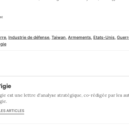
nt
rre
,
Industrie de défense
,
Taiwan
,
Armements
,
Etats-Unis
,
Guerr
igie
Vigie
gie est une lettre d'analyse stratégique, co-rédigée par les a
gie.
LES ARTICLES