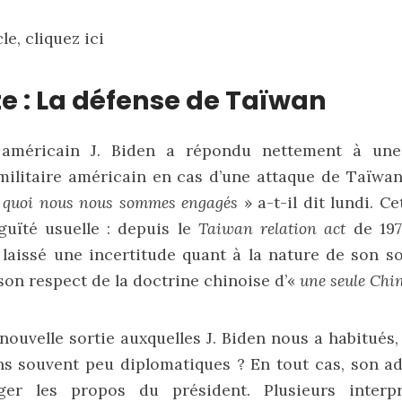
cle,
cliquez ici
e : La défense de Taïwan
 américain J. Biden a répondu nettement à une
ilitaire américain en cas d’une attaque de Taïwan
 à quoi nous nous sommes engagés
» a-t-il dit lundi. C
guïté usuelle : depuis le
Taiwan relation act
de 197
 laissé une incertitude quant à la nature de son s
son respect de la doctrine chinoise d’«
une seule Chi
e nouvelle sortie auxquelles J. Biden nous a habitués
ns souvent peu diplomatiques ? En tout cas, son a
ger les propos du président. Plusieurs interpr