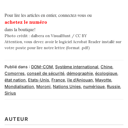
Pour lire les articles en entier, connectez-vous ou
achetez le numéro
dans la boutique!
Photo crédit :
dalbera
on
VisualHunt
/
CC BY
Attention, vous devez avoir
le logiciel Acrobat Reader
installé sur
votre poste pour lire notre lettre (format .pdf)
Publié dans :
DOM-COM
,
Système international
,
Chine
,
Comorres
,
conseil de sécurité
,
démographie
,
écologique
,
état nation
,
Etats-Unis
,
France
,
ïle d'Anjouan
,
Mayotte
,
Mondialisation
,
Moroni
,
Nations Unies
,
numérique
,
Russie
,
Sirius
AUTEUR