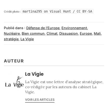
martina295
on
Visual Hunt
/
CC BY-SA
Crédit photo :
Publié dans :
Défense de l'Europe
,
Environnement
,
Nucléaire
,
Bien commun
,
Climat
,
Dissuasion
,
Europe
,
Mali
,
stratégie
,
La Vigie
AUTEUR
La Vigie
La Vigie est une lettre d'analyse stratégique,
co-rédigée par les auteurs du cabinet La
Vigie.
VOIR LES ARTICLES