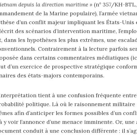
ietnam depuis la direction maritime »
(n° 357/KH-BTL,
ommandement de la Marine populaire), l’armée vietn
thèse d’un conflit majeur impliquant les États-Unis et
crit des scénarios d’intervention maritime, l’emplo
t, dans les hypothèses les plus extrêmes, une escala
ventionnels. Contrairement à la lecture parfois se
roposée dans certains commentaires médiatiques (ici)
out d’un exercice de prospective stratégique confor
naires des états-majors contemporains.
’interprétation tient à une confusion fréquente entre
robabilité politique. Là où le raisonnement militaire
mes afin d’anticiper les formes possibles d’un confli
à y voir l’annonce d’une menace imminente. Or, une 
ocument conduit à une conclusion différente : il s’a