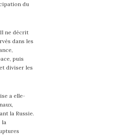
icipation du
l ne décrit
rvés dans les
ance,
ace, puis
t diviser les
se a elle-
naux,
ant la Russie.
 la
ruptures