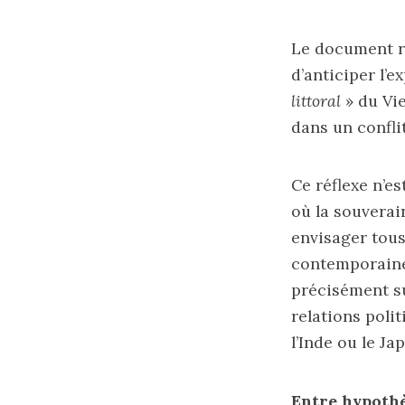
Le document ref
d’anticiper l’e
littoral
» du Vie
dans un conflit
Ce réflexe n’es
où la souverai
envisager tous
contemporaine,
précisément su
relations polit
l’Inde ou le Ja
Entre hypothè