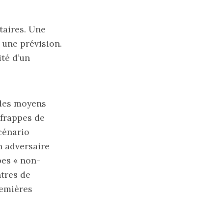
taires. Une
 une prévision.
ité d’un
 des moyens
 frappes de
cénario
n adversaire
pes « non-
ntres de
remières