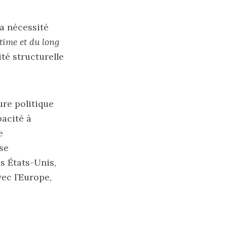
la nécessité
time et du long
té structurelle
ure politique
pacité à
e
se
s États-Unis,
vec l’Europe,