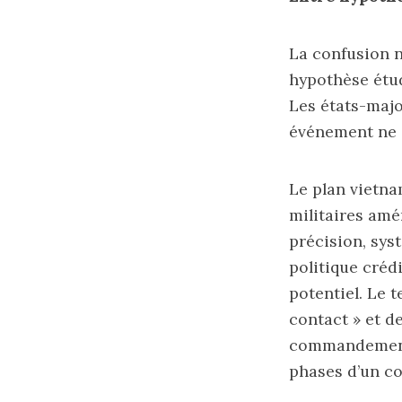
La confusion n
hypothèse étud
Les états-majo
événement ne c
Le plan vietna
militaires amé
précision, sy
politique créd
potentiel. Le 
contact » et d
commandement,
phases d’un con