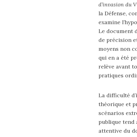
d’invasion du V
la Défense, c
examine l’hypo
Le document dé
de précision e
moyens non con
qui en a été p
relève avant t
pratiques ordi
La difficulté d
théorique et p
scénarios extrê
publique tend 
attentive du d