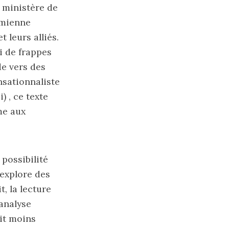
 ministère de
amienne
 leurs alliés.
i de frappes
de vers des
nsationnaliste
 , ce texte
me aux
 possibilité
 explore des
t, la lecture
analyse
git moins