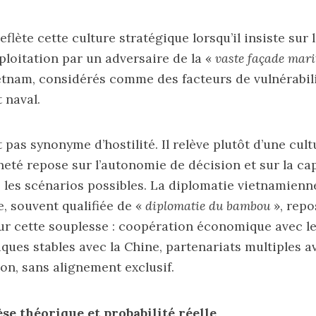
lète cette culture stratégique lorsqu’il insiste sur 
xploitation par un adversaire de la «
vaste façade mari
tnam, considérés comme des facteurs de vulnérabili
 naval.
t pas synonyme d’hostilité. Il relève plutôt d’une cult
neté repose sur l’autonomie de décision et sur la ca
 les scénarios possibles. La diplomatie vietnamienn
 souvent qualifiée de «
diplomatie du bambou
», repo
r cette souplesse : coopération économique avec le
iques stables avec la Chine, partenariats multiples a
pon, sans alignement exclusif.
se théorique et probabilité réelle