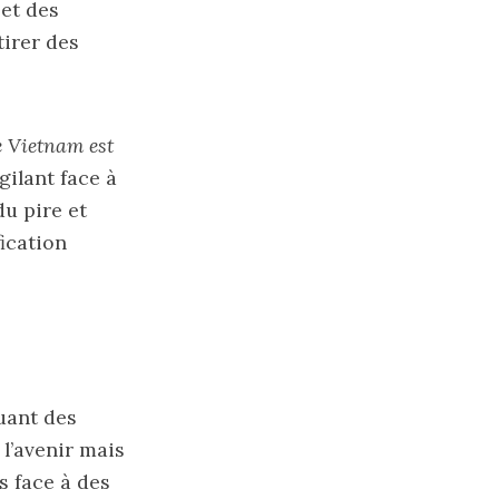
 et des
tirer des
le Vietnam est
gilant face à
du pire et
fication
uant des
 l’avenir mais
es face à des