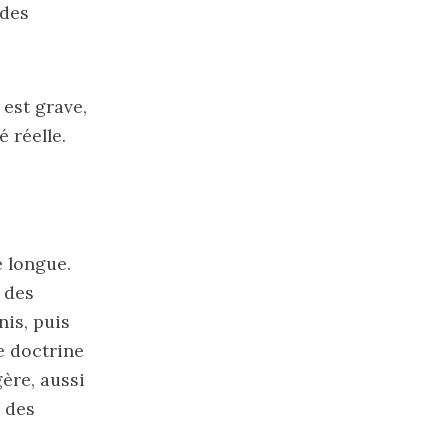
 des
 est grave,
 réelle.
e longue.
 des
nis, puis
e doctrine
ère, aussi
 des