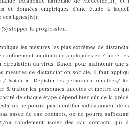
mande l’Académie nationale de Médecine
[iii]
et l
ons et données empiriques d’une étude à laquell
e ces lignes
[iv]
) ;
 (3) stopper la progression.
implique les mesures les plus extrêmes de distancia
 confinement au domicile appliquées en France, les
a circulation du virus. Sinon, pour maintenir une 
s mesures de distanciation sociale, il faut appliq
 / Isolate
» : Dépister les personnes infectées/ Re
er & traiter les personnes infectés et mettre en qu
ficacité de chaque étape dépend bien sûr de la précéde
ests, on ne pourra pas identifier suffisamment de ca
e pas assez de cas contacts, on ne pourra suffisam
et/ou rapidement isoler des cas contacts qui d