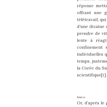
réponse metta
offrant une 
télétravail, q
d’une dizaine 
prendre de vi
lente à réag
confinement s
individuelles 
temps, justem
la Corée du Su
scientifique
[i]
.
Source
Or, d’après l