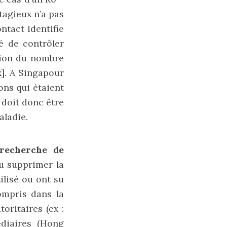
ntagieux n’a pas
ntact identifie
é de contrôler
ation du nombre
x]
. A Singapour
ons qui étaient
 doit donc être
aladie.
 recherche de
ou supprimer la
ilisé ou ont su
ompris dans la
oritaires (ex :
édiaires (Hong