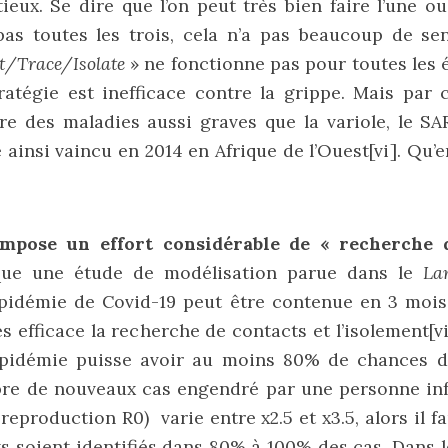
ieux. Se dire que l’on peut très bien faire l’une ou
pas toutes les trois, cela n’a pas beaucoup de sen
t/Trace/Isolate
» ne fonctionne pas pour toutes les 
ratégie est inefficace contre la grippe. Mais par c
re des maladies aussi graves que la variole, le SA
é ainsi vaincu en 2014 en Afrique de l’Ouest
[vi]
. Qu’e
impose un effort considérable de « recherche d
que une étude de modélisation parue dans le
La
épidémie de Covid-19 peut être contenue en 3 mois
s efficace la recherche de contacts et l’isolement
[v
pidémie puisse avoir au moins 80% de chances d
re de nouveaux cas engendré par une personne infe
e reproduction R0) varie entre x2.5 et x3.5, alors il 
s soient identifiés dans 80% à 100% des cas. Dans l