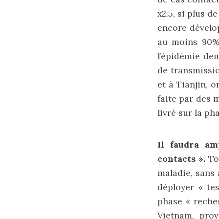
x2.5, si plus d
encore dévelop
au moins 90% 
l’épidémie de
de transmissi
et à Tianjin, 
faite par des
livré sur la p
Il faudra am
contacts ».
Tou
maladie, sans 
déployer « te
phase « recher
Vietnam, prov