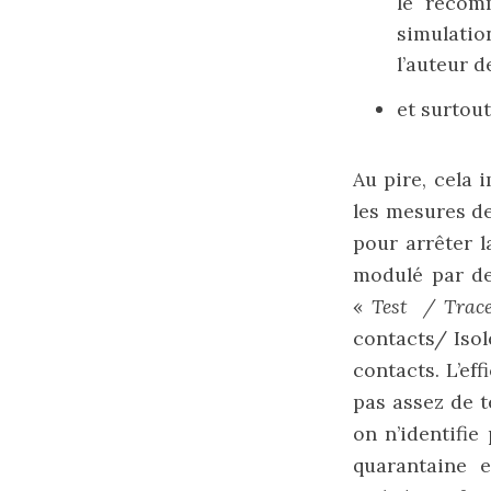
le recom
simulati
l’auteur d
et surtout
Au pire, cela 
les mesures de
pour arrêter l
modulé par de
«
Test / Trace
contacts/ Isol
contacts. L’ef
pas assez de t
on n’identifi
quarantaine 