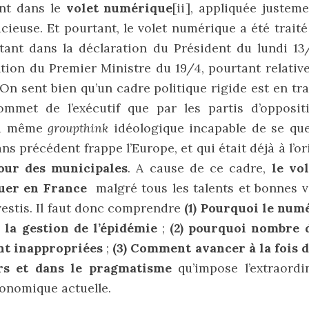
ent dans le
volet numérique
[ii]
, appliquée justem
cieuse. Et pourtant, le volet numérique a été trait
 tant dans la déclaration du Président du lundi 1
ntion du Premier Ministre du 19/4, pourtant relativ
 On sent bien qu’un cadre politique rigide est en trai
ommet de l’exécutif que par les partis d’oppositi
au même
groupthink
idéologique incapable de se que
ans précédent frappe l’Europe, et qui était déjà à l’o
our des municipales
. A cause de ce cadre,
le vo
uer en France
malgré tous les talents et bonnes v
nvestis. Il faut donc comprendre
(1) Pourquoi le numé
e la gestion de l’épidémie
;
(2) pourquoi nombre 
nt inappropriées
;
(3) Comment avancer à la fois d
rs et dans le pragmatisme
qu’impose l’extraordi
conomique actuelle.