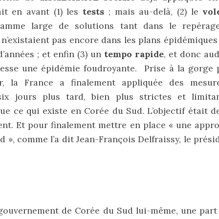
it en avant (1) les
tests
; mais au-delà, (2) le
vol
gamme large de solutions tant dans le repérag
ui n’existaient pas encore dans les plans épidémiques
d’années ; et enfin (3) un
tempo rapide
, et donc aud
tesse une épidémie foudroyante. Prise à la gorge 
ir, la France a finalement appliquée des mesur
ix jours plus tard, bien plus strictes et limitan
que ce qui existe en Corée du Sud. L’objectif était 
ent. Et pour finalement mettre en place « une appr
d », comme l’a dit Jean-François Delfraissy, le prési
e gouvernement de Corée du Sud lui-même, une part