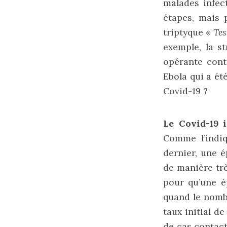
malades infect
étapes, mais 
triptyque «
Tes
exemple, la st
opérante cont
Ebola qui a ét
Covid-19 ?
Le Covid-19 
Comme l’indi
dernier, une 
de manière trè
pour qu’une é
quand le nomb
taux initial d
de cas contact