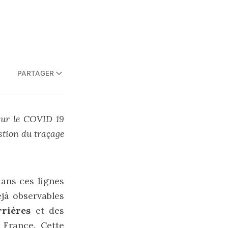
PARTAGER
 sur le COVID 19
estion du traçage
ans ces lignes
éjà observables
rrières
et des
 France. Cette