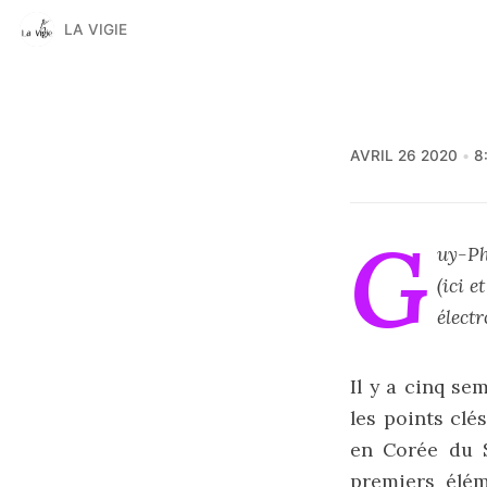
LA VIGIE
AVRIL 26 2020
8
G
uy-Ph
(
ici
e
électr
Il y a cinq se
les points clé
en Corée du 
premiers élé