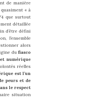
ent de manière
é quasiment « à
3/4 que surtout
ement détaillée
n d’être défini
on, l’ensemble
stionner alors
rigine du
fiasco
let numérique
olontés réelles
rique est l’un
de peurs et de
ans le respect
naire situation