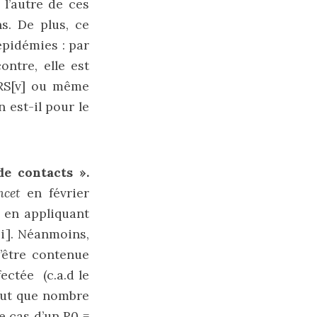
 l’autre de ces
s. De plus, ce
épidémies : par
ontre, elle est
RS
[v]
ou même
n est-il pour le
e contacts ».
ncet
en février
 en appliquant
ii]
. Néanmoins,
’être contenue
ctée (c.a.d le
faut que nombre
e cas d’un R0 =