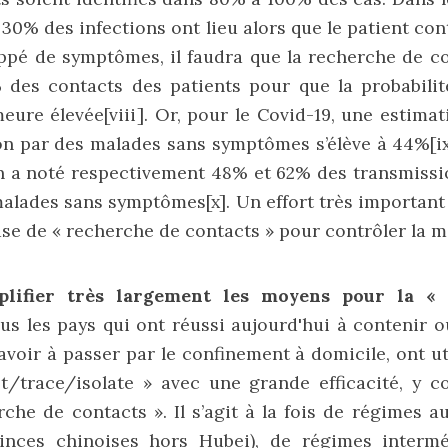
e 30% des infections ont lieu alors que le patient co
pé de symptômes, il faudra que la recherche de co
des contacts des patients pour que la probabilit
meure élevée
[viii]
. Or, pour le Covid-19, une estim
on par des malades sans symptômes s’élève à 44%
[i
on a noté respectivement 48% et 62% des transmissi
 malades sans symptômes
[x]
. Un effort très important
hase de « recherche de contacts » pour contrôler la m
plifier très largement les moyens pour la «
s les pays qui ont réussi aujourd'hui à contenir 
avoir à passer par le confinement à domicile, ont ut
st/trace/isolate » avec une grande efficacité, y c
che de contacts ». Il s’agit à la fois de régimes aut
inces chinoises hors Hubei), de régimes interm