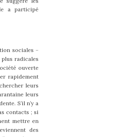
e suggère les
e a participé
tion sociales –
 plus radicales
société ouverte
uer rapidement
chercher leurs
arantaine leurs
nte. S’il n’y a
s contacts ; si
ment mettre en
eviennent des