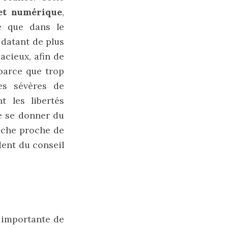
et
numérique
,
e que dans le
 datant de plus
acieux, afin de
parce que trop
es sévères de
t les libertés
de se donner du
oche proche de
dent du conseil
 importante de