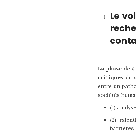
Le vo
reche
conta
La phase de «
critiques du 
entre un patho
sociétés humai
(1) analys
(2) ralen
barrières