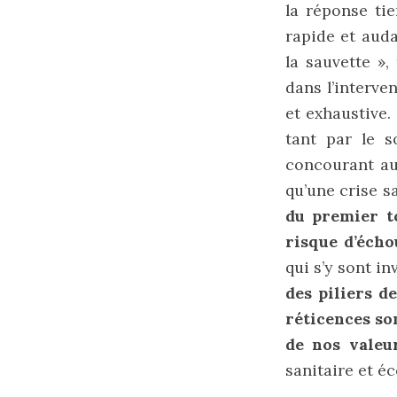
la réponse ti
rapide et auda
la sauvette »,
dans l’interve
et exhaustive.
tant par le s
concourant 
qu’une crise s
du premier t
risque d’écho
qui s’y sont i
des piliers d
réticences so
de nos valeu
sanitaire et é