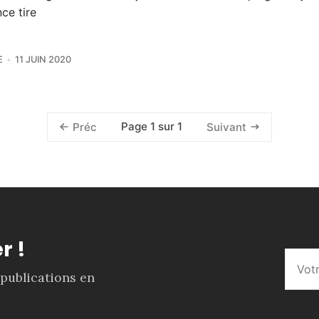
nce tire
E
11 JUIN 2020
Page 1 sur 1
Préc
Suivant
r !
 publications en