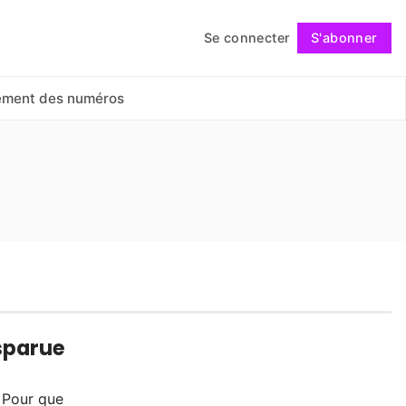
Se connecter
S'abonner
Suivre
ement des numéros
isparue
u Pour que