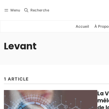
Menu
Recherche
Se connecter
S'abonner
Accueil
À Propo
Levant
1 ARTICLE
La V
méla
de l