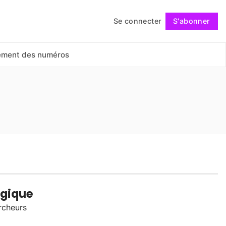
Se connecter
S'abonner
Suivre
ement des numéros
ogique
ercheurs