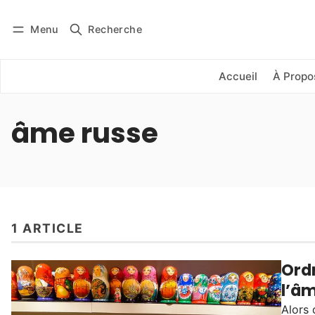
Menu
Recherche
Se connecter
S'abonner
Accueil
À Propo
âme russe
1 ARTICLE
Ordr
l’â
Alors 