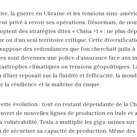
aire, la guerre en Ukraine et les tensions sino-améri
eur privé à revoir ses opérations. Désormais, de n
optent des stratégies dites «
China +1
» : ne plus dé
r ou d’un seul territoire critique. Cette diversificati
e suppose des redondances que l’on cherchait jadis à
s sont devenues une police d’assurance face aux in
astrophes climatiques ou tensions géopolitiques. L
d’hier reposait sur la fluidité et l’efficacité, la mond
r la résilience et la maîtrise du risque.
cette évolution : tout en restant dépendante de la Ch
 ouvert de nouvelles lignes de production en Inde et
 vulnérabilité. Tesla a multiplié les giga-usines sur
n de sécuriser sa capacité de production. Même des