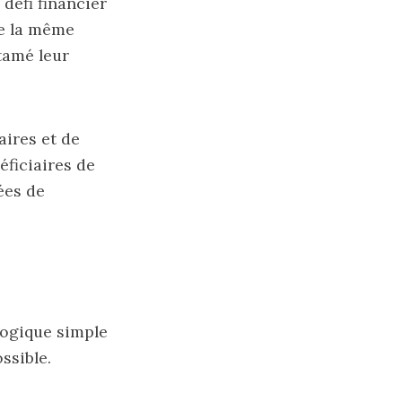
défi financier
de la même
ntamé leur
aires et de
éficiaires de
ées de
logique simple
ssible.