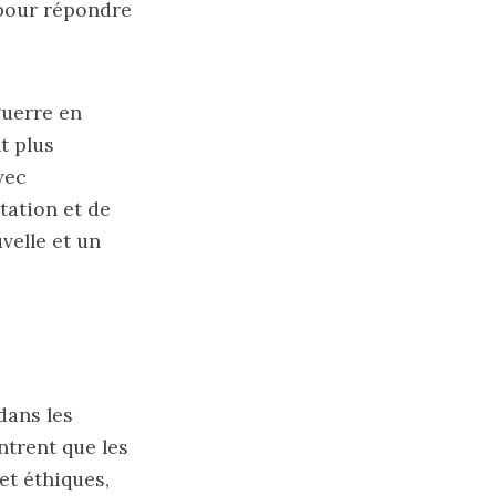
 pour répondre
guerre en
t plus
vec
tation et de
velle et un
dans les
ntrent que les
et éthiques,