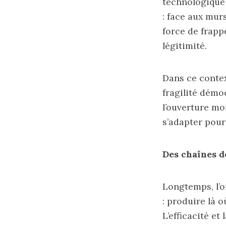
technologique 
: face aux mur
force de frapp
légitimité.
Dans ce contex
fragilité démo
l’ouverture mo
s’adapter pour
Des chaînes d
Longtemps, l’o
: produire là o
L’efficacité et 