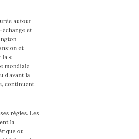
turée autour
e-échange et
hington
pansion et
 la «
ce mondiale
 d’avant la
e, continuent
ses règles. Les
ent la
étique ou