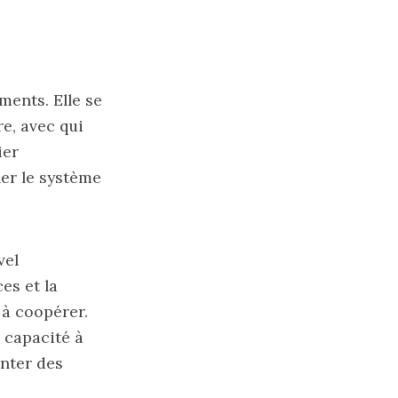
ments. Elle se
e, avec qui
ier
ner le système
vel
es et la
 à coopérer.
r capacité à
enter des