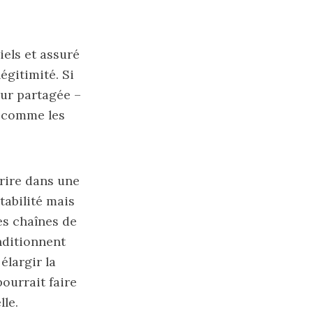
iels et assuré
égitimité. Si
eur partagée –
r comme les
crire dans une
tabilité mais
es chaînes de
nditionnent
élargir la
pourrait faire
lle.