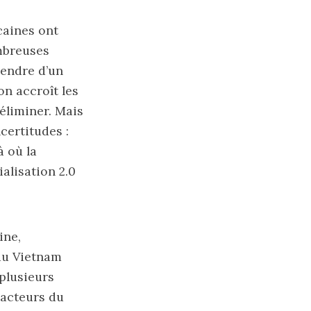
caines ont
ombreuses
pendre d’un
on accroît les
 éliminer. Mais
certitudes :
à où la
ialisation 2.0
ine,
 au Vietnam
 plusieurs
 acteurs du