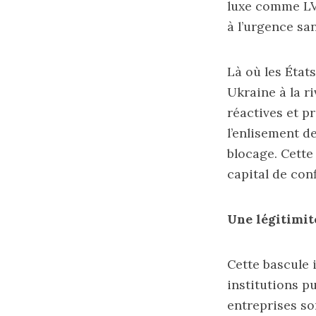
luxe comme LVM
à l’urgence san
Là où les État
Ukraine à la r
réactives et p
l’enlisement d
blocage. Cette
capital de conf
Une légitimit
Cette bascule 
institutions p
entreprises so