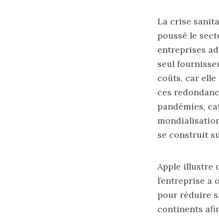
La crise sanit
poussé le sect
entreprises ad
seul fournisseu
coûts, car ell
ces redondance
pandémies, cat
mondialisation 
se construit su
Apple illustre 
l’entreprise a
pour réduire sa
continents afi