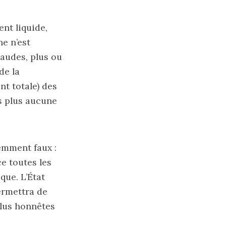
nt liquide,
ne n’est
raudes, plus ou
de la
t totale) des
s plus aucune
emment faux :
e toutes les
que. L’État
permettra de
 plus honnêtes