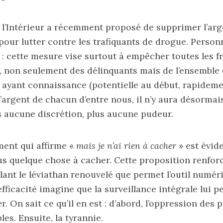
 l’Intérieur a récemment proposé de supprimer l’arge
 pour lutter contre les trafiquants de drogue. Person
: cette mesure vise surtout à empêcher toutes les f
 non seulement des délinquants mais de l’ensemble 
 ayant connaissance (potentielle au début, rapidemen
rgent de chacun d’entre nous, il n’y aura désormai
us aucune discrétion, plus aucune pudeur.
ment qui affirme «
mais je n’ai rien à cacher
» est évid
s quelque chose à cacher. Cette proposition renforc
lant le léviathan renouvelé que permet l’outil numéri
efficacité imagine que la surveillance intégrale lui 
. On sait ce qu’il en est : d’abord, l’oppression des
bles. Ensuite, la tyrannie.