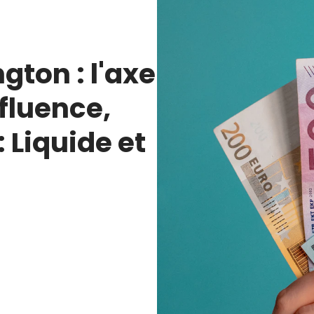
gton : l'axe
nfluence,
: Liquide et