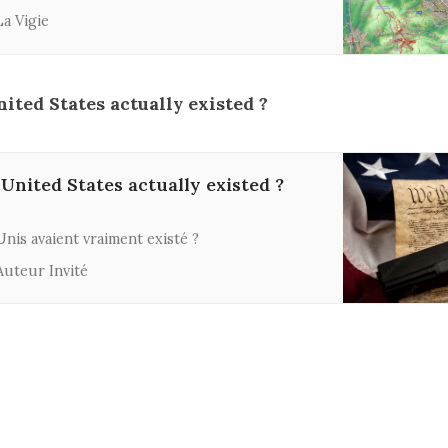
e d’un accord. Tout se décidera sur le terrain.
La Vigie
ited States actually existed ?
 United States actually existed ?
-Unis avaient vraiment existé ?
Auteur Invité