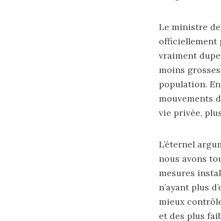
Le ministre de
officiellement
vraiment dupe 
moins grosses,
population. En
mouvements d’a
vie privée, pl
L’éternel argu
nous avons tou
mesures instal
n’ayant plus d’
mieux contrôler
et des plus fai