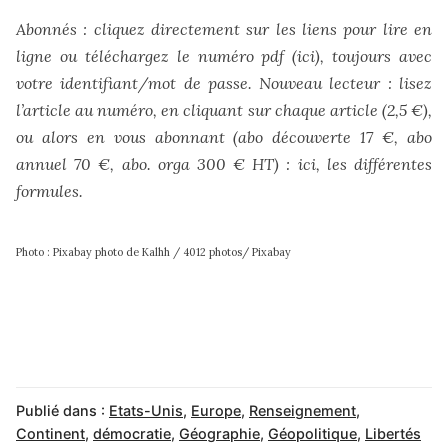
Abonnés : cliquez directement sur les liens pour lire en
ligne ou téléchargez le numéro pdf (
ici
), toujours avec
votre identifiant/mot de passe. Nouveau lecteur : lisez
l’article au numéro, en cliquant sur chaque article (2,5 €),
ou alors en vous abonnant (abo découverte 17 €, abo
annuel 70 €, abo. orga 300 € HT) :
ici, les différentes
formules
.
Photo : Pixabay photo de Kalhh / 4012 photos/ Pixabay
Publié dans :
Etats-Unis
,
Europe
,
Renseignement
,
Continent
,
démocratie
,
Géographie
,
Géopolitique
,
Libertés