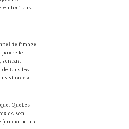
 en tout cas.
nnel de l’image
 poubelle,
, sentant
e de tous les
nis si on n’a
ique. Quelles
ntes de son
é (du moins les