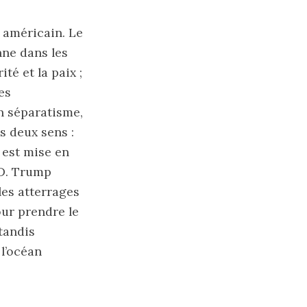
é américain. Le
nne dans les
é et la paix ;
es
n séparatisme,
s deux sens :
 est mise en
 D. Trump
les atterrages
ur prendre le
tandis
 l’océan