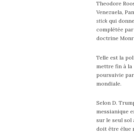
Theodore Roose
Venezuela, Pan
stick
qui donne
complétée pa
doctrine Monr
Telle est la po
mettre fin à l
poursuivie par
mondiale.
Selon D. Trump
messianique en
sur le seul so
doit être élue