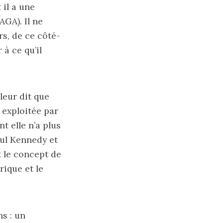
 il a une
GA). Il ne
s, de ce côté-
 à ce qu’il
leur dit que
t exploitée par
t elle n’a plus
aul Kennedy et
t le concept de
rique et le
ns : un