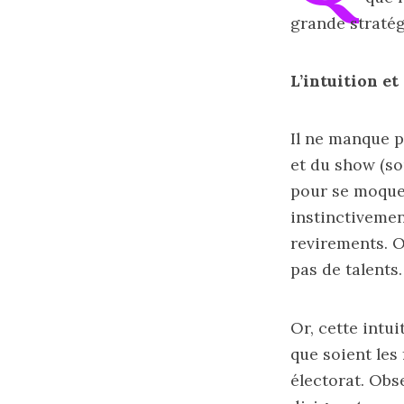
grande stratég
L’intuition e
Il ne manque p
et du show (so
pour se moquer
instinctivement
revirements. O
pas de talents.
Or, cette intu
que soient les 
électorat. Obse