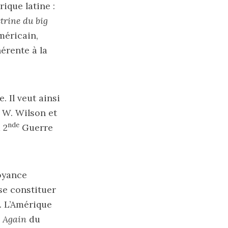
ique latine :
trine du big
méricain,
érente à la
. Il veut ainsi
 W. Wilson et
nde
 2
Guerre
royance
se constituer
. L’Amérique
e
Again
du