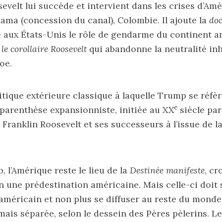
velt lui succède et intervient dans les crises d’Amér
ama (concession du canal), Colombie. Il ajoute la
doc
 aux États-Unis le rôle de gendarme du continent a
r
le corollaire Roosevelt
qui abandonne la neutralité inh
oe.
litique extérieure classique à laquelle Trump se réfère
e
a parenthèse expansionniste, initiée au XX
siècle par
 Franklin Roosevelt et ses successeurs à l’issue de la
, l’Amérique reste le lieu de la
Destinée manifeste
, c
 une prédestination américaine. Mais celle-ci doit 
l américain et non plus se diffuser au reste du monde
 mais séparée, selon le dessein des Pères pèlerins. L