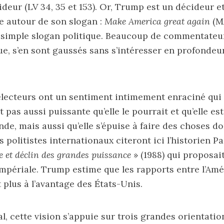
ideur (
LV 34
,
35
et
153
). Or, Trump est un décideur et
ée autour de son slogan :
Make America great again
(MA
n simple slogan politique. Beaucoup de commentateur
que, s’en sont gaussés sans s’intéresser en profondeur
lecteurs ont un sentiment intimement enraciné qui 
t pas aussi puissante qu’elle le pourrait et qu’elle es
de, mais aussi qu’elle s’épuise à faire des choses don
s politistes internationaux citeront ici l’historien P
 et déclin des grandes puissance
» (1988) qui proposai
mpériale. Trump estime que les rapports entre l’Amé
plus à l’avantage des États-Unis.
al, cette vision s’appuie sur trois grandes orientatio