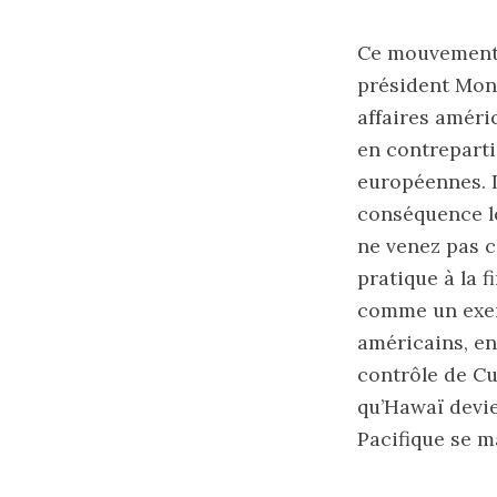
Ce mouvement 
président Monr
affaires améri
en contreparti
européennes. L
conséquence lo
ne venez pas c
pratique à la 
comme un exemp
américains, en
contrôle de Cu
qu’Hawaï devie
Pacifique se m