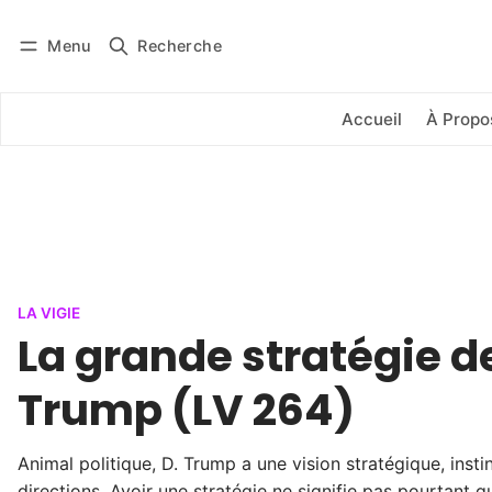
Menu
Recherche
Se connecter
S'abonner
Accueil
À Propo
LA VIGIE
La grande stratégie d
Trump (LV 264)
Animal politique, D. Trump a une vision stratégique, instin
directions. Avoir une stratégie ne signifie pas pourtant 