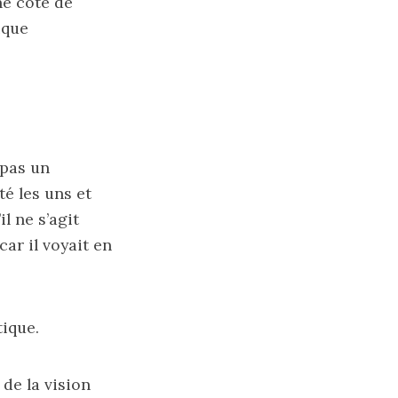
ne cote de
ique
 pas un
té les uns et
l ne s’agit
ar il voyait en
tique.
 de la vision