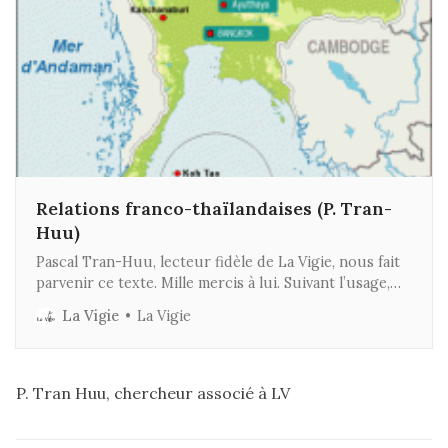
Relations franco-thaïlandaises (P. Tran-
Huu)
Pascal Tran-Huu, lecteur fidèle de La Vigie, nous fait
parvenir ce texte. Mille mercis à lui. Suivant l’usage,
nous lui attribuons un abonnement gratuit de six
La Vigie
La Vigie
mois. Si vous aussi avez des textes stratégiques ou
géopolitiques, n’hésitez pas à nous les envoyer. JDOK
On se souvient, qu’avant de s’
P. Tran Huu, chercheur associé à LV