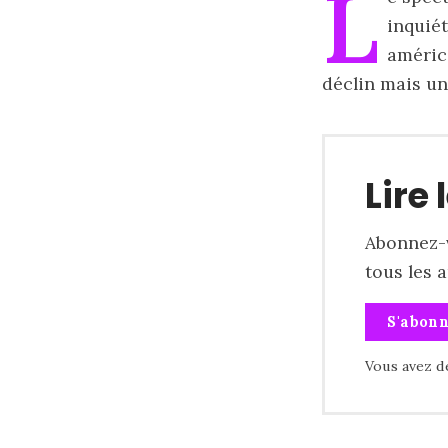
L
inquiét
américa
déclin mais un
Lire 
Abonnez-v
tous les 
S'abon
Vous avez d