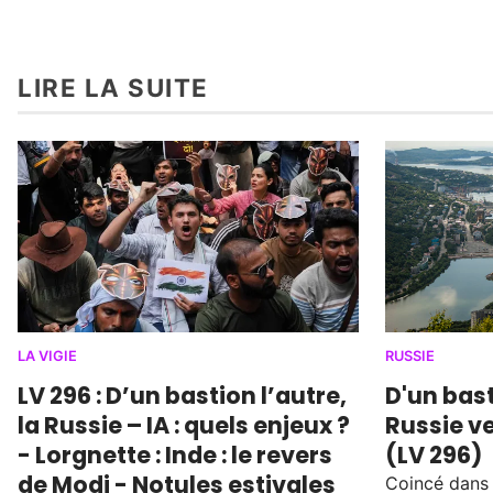
LIRE LA SUITE
LA VIGIE
RUSSIE
LV 296 : D’un bastion l’autre,
D'un bast
la Russie – IA : quels enjeux ?
Russie ve
- Lorgnette : Inde : le revers
(LV 296)
de Modi - Notules estivales
Coincé dans l