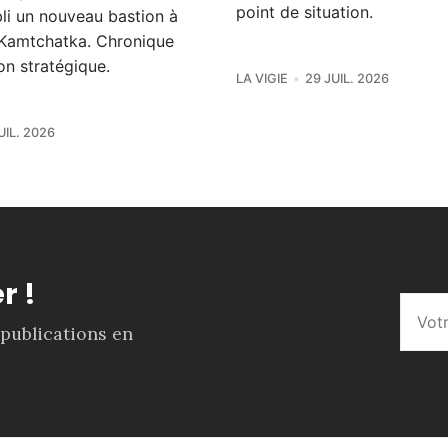
point de situation.
bli un nouveau bastion à
le Kamtchatka. Chronique
on stratégique.
LA VIGIE
29 JUIL. 2026
UIL. 2026
r !
 publications en