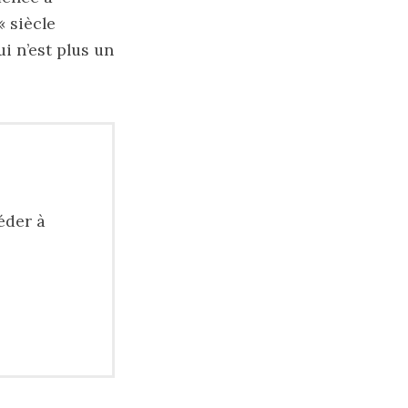
« siècle
i n’est plus un
éder à