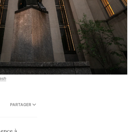
ash
PARTAGER
mence à