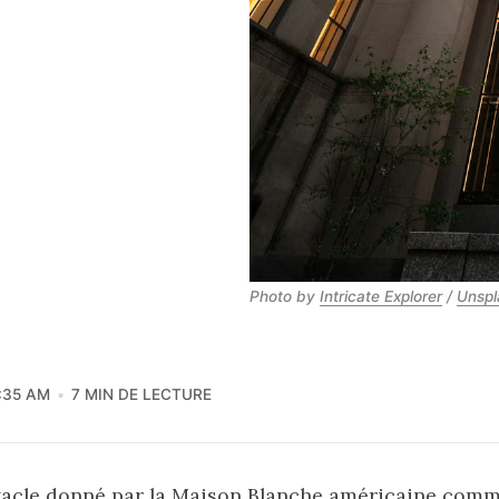
Photo by 
Intricate Explorer
 / 
Unspl
:35 AM
7 MIN DE LECTURE
tacle donné par la Maison Blanche américaine com