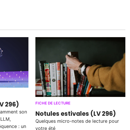
LV 296)
FICHE DE LECTURE
notamment son
Notules estivales (LV 296)
 LLM,
Quelques micro-notes de lecture pour
équence : un
votre été