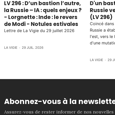
LV 296 : D’un bastion l’autre,
D'un bast
la Russie – IA : quels enjeux ?
Russie ve
- Lorgnette : Inde : le revers
(LV 296)
de Modi - Notules estivales
Coincé dans l
Russie a éta
Lettre de La Vigie du 29 juillet 2026
l'est, vers 
d'une mutati
LA VIGIE
29 JUIL. 2026
LA VIGIE
29 J
Abonnez-vous à la newslette
Assurez-vous de rester informer de nos nouvelles