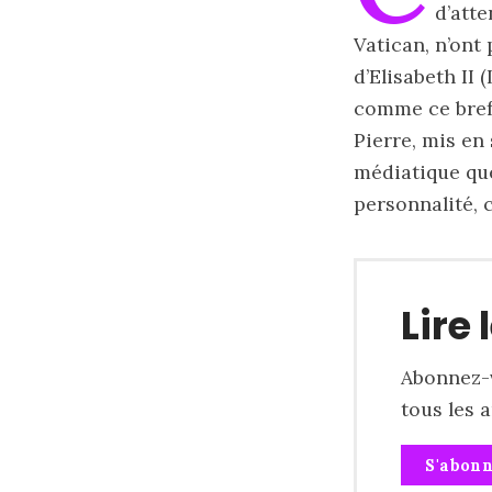
d’att
Vatican, n’ont
d’Elisabeth II (
comme ce bref 
Pierre, mis en
médiatique que
personnalité, 
Lire 
Abonnez-v
tous les 
S'abon