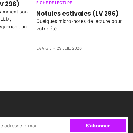
LV 296)
FICHE DE LECTURE
notamment son
Notules estivales (LV 296)
 LLM,
Quelques micro-notes de lecture pour
équence : un
votre été
LA VIGIE
29 JUIL. 2026
S'abonner