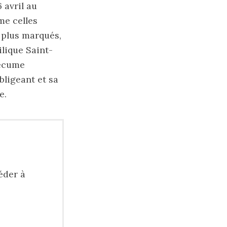
 avril au
me celles
s plus marqués,
lique Saint-
 écume
bligeant et sa
e.
éder à