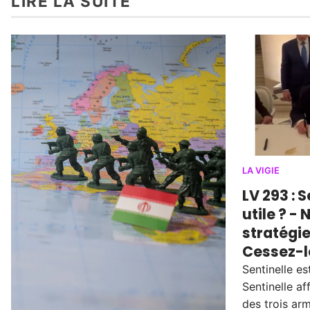
LIRE LA SUITE
LA VIGIE
LV 293 : 
utile ? -
stratégie
Cessez-l
Sentinelle es
Sentinelle af
des trois ar