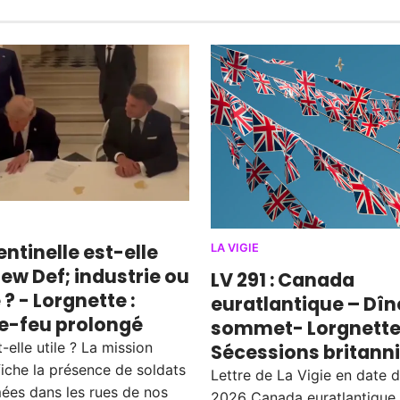
Sentinelle est-elle
LA VIGIE
 New Def; industrie ou
LV 291 : Canada
 ? - Lorgnette :
euratlantique – Dîn
e-feu prolongé
sommet- Lorgnette 
t-elle utile ? La mission
Sécessions britann
fiche la présence de soldats
Lettre de La Vigie en date 
mées dans les rues de nos
2026 Canada euratlantique